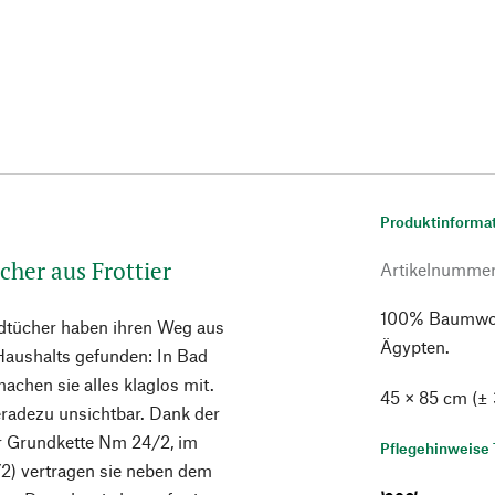
Produktinforma
cher aus Frottier
Artikelnumme
100% Baumwoll
ndtücher haben ihren Weg aus
Ägypten.
aushalts gefunden: In Bad
achen sie alles klaglos mit.
45 × 85 cm (±
radezu unsichtbar. Dank der
er Grundkette Nm 24/2, im
Pflegehinweise 
2) vertragen sie neben dem