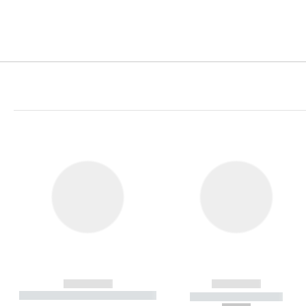
------------
------------
----------- ----------- ----------
----------- -----------
-