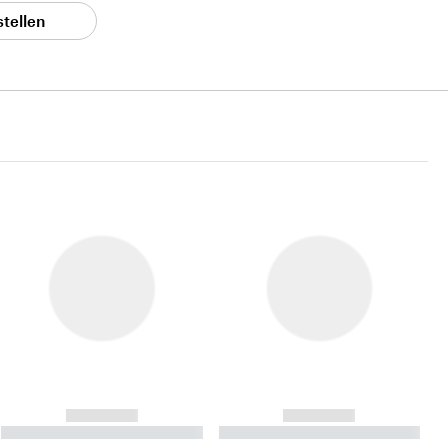
stellen
------------
------------
----------- ----------- ----------
----------- ----------- ----------
- -----------
-