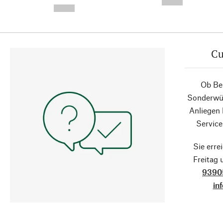
--,-- €
--,-- €
Cu
Ob Ber
Sonderwün
Anliegen
Service
Sie erre
Freitag
9390
in