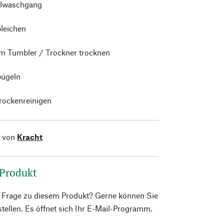
lwaschgang
bleichen
im Tumbler / Trockner trocknen
bügeln
trockenreinigen
l von
Kracht
 Produkt
e Frage zu diesem Produkt? Gerne können Sie
 stellen. Es öffnet sich Ihr E-Mail-Programm.