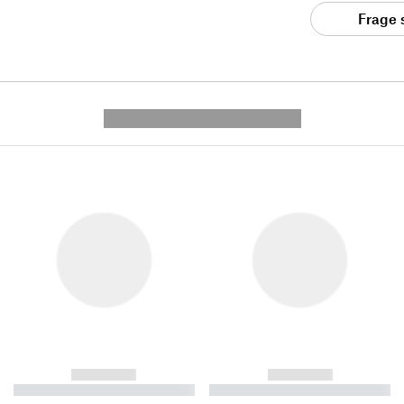
Frage 
---------- --------------
------------
------------
----------- ----------- ----------
----------- ----------- ----------
-
-