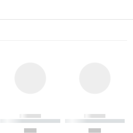
------------
------------
----------- ----------- ----------
----------- ----------- ----------
- -----------
-
--,-- €
--,-- €