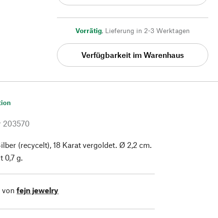
Vorrätig
,
Lieferung in 2-3 Werktagen
Verfügbarkeit im Warenhaus
tion
r
203570
ilber (recycelt), 18 Karat vergoldet. Ø 2,2 cm.
 0,7 g.
l von
fejn jewelry