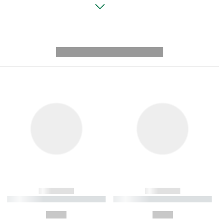
---------- --------------
------------
------------
----------- ----------- ----------
----------- ----------- ----------
-
-
--,-- €
--,-- €