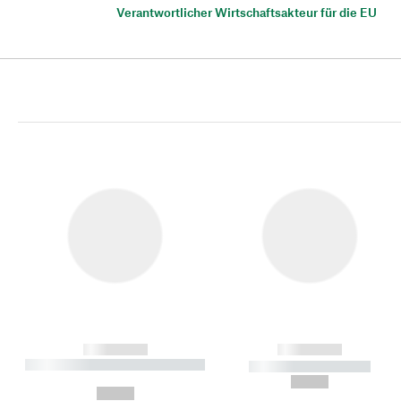
Verantwortlicher Wirtschaftsakteur für die EU
------------
------------
----------- ----------- ----------
----------- -----------
-
--,-- €
--,-- €