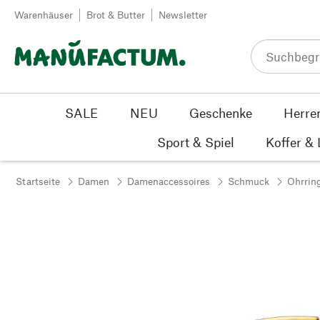
Zum Inhalt springen
Warenhäuser
Brot & Butter
Newsletter
SALE
NEU
Geschenke
Herre
Sport & Spiel
Koffer &
Startseite
Damen
Damenaccessoires
Schmuck
Ohrrin