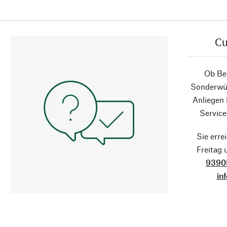
Cu
Ob Ber
Sonderwün
Anliegen
Service
Sie erre
Freitag
9390
in