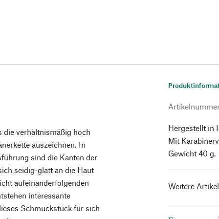
Produktinforma
Artikelnumme
Hergestellt in 
es die verhältnismäßig hoch
Mit Karabinerv
ianerkette auszeichnen. In
Gewicht 40 g.
sführung sind die Kanten der
ich seidig-glatt an die Haut
dicht aufeinanderfolgenden
Weitere Artike
tstehen interessante
dieses Schmuckstück für sich