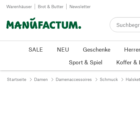
Zum Inhalt springen
Warenhäuser
Brot & Butter
Newsletter
SALE
NEU
Geschenke
Herre
Sport & Spiel
Koffer &
Startseite
Damen
Damenaccessoires
Schmuck
Halsket