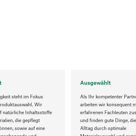
t
Ausgewählt
gkeit steht im Fokus
Als Ihr kompetenter Partn
Produktauswahl. Wir
arbeiten wir konsequent m
f natürliche Inhaltsstoffe
erfahrenen Fachleuten z
ialien, die gepflegt
und finden gute Dinge, die
nnen, sowie auf eine
Alltag durch optimale
enschonende und
Materialauswahl und exzel