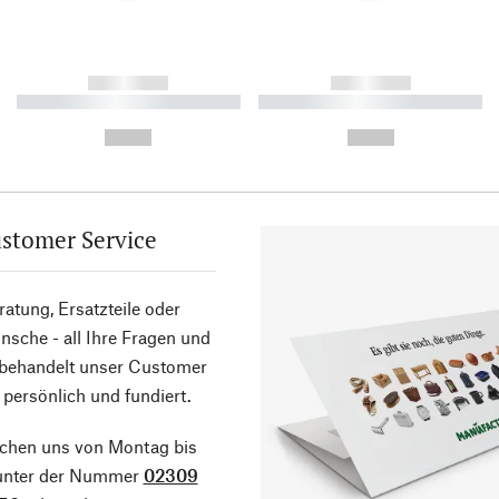
------------
------------
----------- ----------- ----------
----------- ----------- ----------
-
-
--,-- €
--,-- €
stomer Service
atung, Ersatzteile oder
sche - all Ihre Fragen und
 behandelt unser Customer
 persönlich und fundiert.
ichen uns von Montag bis
 unter der Nummer
02309