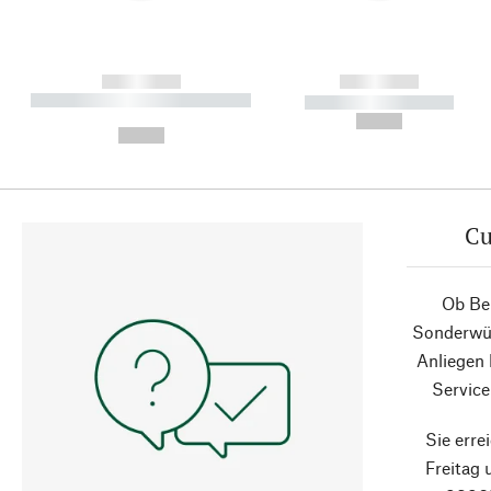
------------
------------
----------- ----------- ----------
----------- -----------
-
--,-- €
--,-- €
Cu
Ob Ber
Sonderwün
Anliegen
Service
Sie erre
Freitag