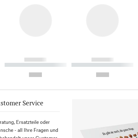
------------
------------
----------- ----------- ----------
----------- ----------- ----------
-
-
--,-- €
--,-- €
stomer Service
atung, Ersatzteile oder
sche - all Ihre Fragen und
 behandelt unser Customer