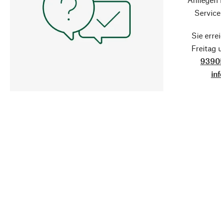
Service
Sie erre
Freitag
9390
in