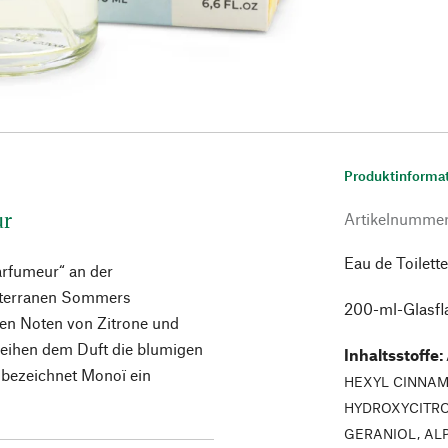
Produktinforma
ur
Artikelnumme
Eau de Toilette
arfumeur“ an der
diterranen Sommers
200-ml-Glasfl
chen Noten von Zitrone und
leihen dem Duft die blumigen
Inhaltsstoffe
:
bezeichnet Monoï ein
HEXYL CINNAMA
HYDROXYCITRO
GERANIOL, AL