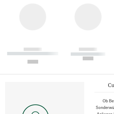
------------
------------
----------- ----------- ----------
----------- -----------
-
--,-- €
--,-- €
Cu
Ob Ber
Sonderwün
Anliegen