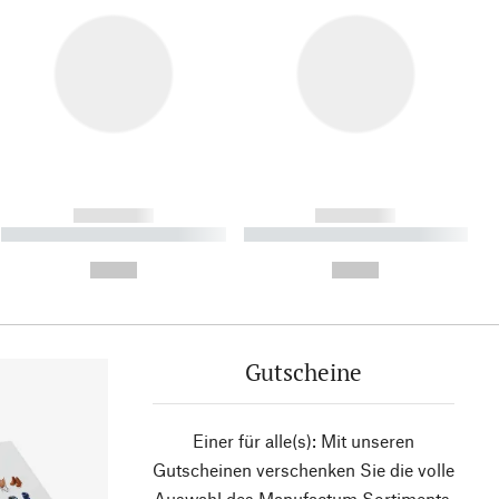
------------
------------
----------- ----------- ----------
----------- ----------- ----------
- -----------
-
--,-- €
--,-- €
Gutscheine
Einer für alle(s): Mit unseren
Gutscheinen verschenken Sie die volle
Auswahl des Manufactum Sortiments.