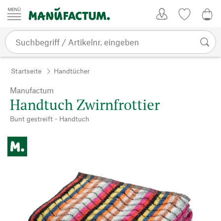
Zum Inhalt springen
Kundenkonto
Merkliste
0,0
Startseite
Handtücher
Manufactum
Handtuch Zwirnfrottier
Bunt gestreift - Handtuch