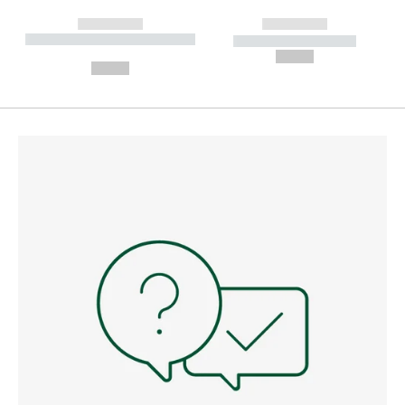
------------
------------
----------- ----------- --------
----------- -----------
---
--,-- €
--,-- €