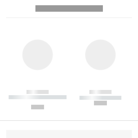
---------- --------------
------------
------------
----------- ----------- --------
----------- -----------
---
--,-- €
--,-- €