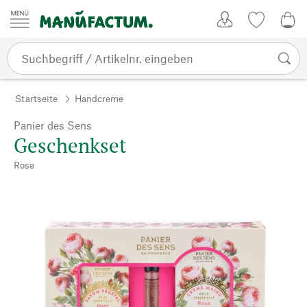
Zum Inhalt springen
Kundenkonto
Merkliste
0,0
Startseite
Handcreme
Panier des Sens
Geschenkset
Rose