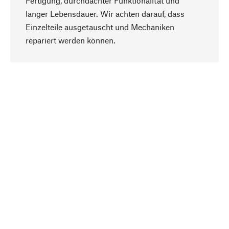
Fertigung, durchdachter Funktionalität und
langer Lebensdauer. Wir achten darauf, dass
Einzelteile ausgetauscht und Mechaniken
Nach oben
repariert werden können.
Bewusst
Nachhaltigkeit steht im Fokus unserer
Produktauswahl. Wir setzen auf natürliche
Inhaltsstoffe und Materialien, die gepflegt werden
können, sowie auf eine ressourcenschonende
und sozialverträgliche Produktion.