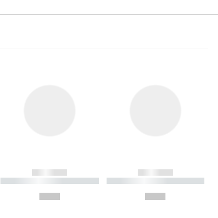
------------
------------
----------- ----------- ----------
----------- ----------- ----------
- -----------
-
--,-- €
--,-- €