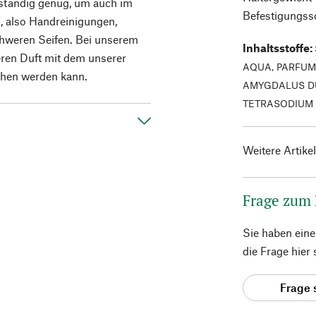
eständig genug, um auch im
Befestigungss
, also Handreinigungen,
schweren Seifen. Bei unserem
Inhaltsstoffe
:
deren Duft mit dem unserer
AQUA, PARFUM
ichen werden kann.
AMYGDALUS DUL
TETRASODIUM 
Weitere Artike
Frage zum
Sie haben ein
die Frage hier
Frage 