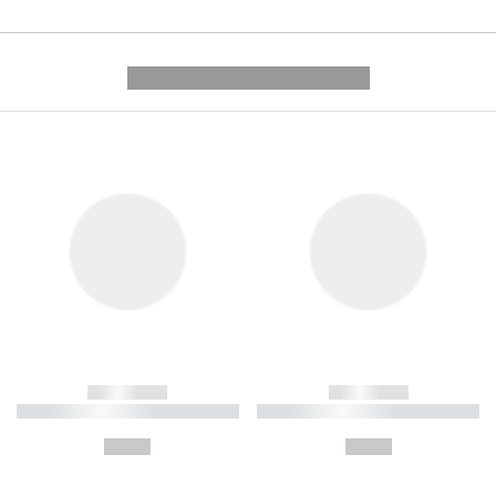
---------- --------------
------------
------------
----------- ----------- ----------
----------- ----------- ----------
-
-
--,-- €
--,-- €