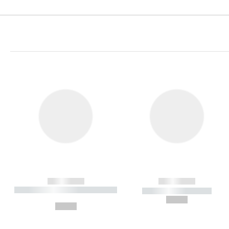
------------
------------
----------- ----------- ----------
----------- -----------
-
--,-- €
--,-- €