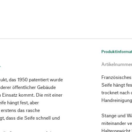
Produktinforma
.
Artikelnumme
Französisches 
dukt, das 1950 patentiert wurde
Seife hängt fe
nderer öffentlicher Gebäude
trocknet nach 
 Einsatz kommt. Die mit einer
Handreinigung
fe hängt fest, aber
 erstens das rasche
Stange und Wa
gt, dass die Seife schnell und
miteinander ve
Haltergewicht 