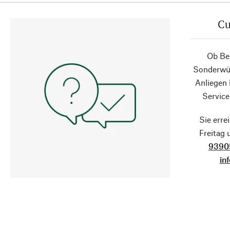
Cu
Ob Ber
Sonderwün
Anliegen
Service
Sie erre
Freitag
9390
in