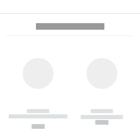
---------- --------------
------------
------------
----------- ----------- --------
----------- -----------
---
--,-- €
--,-- €