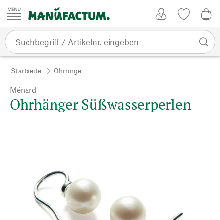
Zum Inhalt springen
Kundenkonto
Merkliste
0,0
Startseite
Ohrringe
Ménard
Ohrhänger Süßwasserperlen