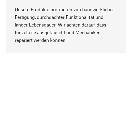
Unsere Produkte profitieren von handwerklicher
Fertigung, durchdachter Funktionalität und
langer Lebensdauer. Wir achten darauf, dass
Einzelteile ausgetauscht und Mechaniken
Nach oben
repariert werden können.
Bewusst
Nachhaltigkeit steht im Fokus unserer
Produktauswahl. Wir setzen auf natürliche
Inhaltsstoffe und Materialien, die gepflegt werden
können, sowie auf eine ressourcenschonende
und sozialverträgliche Produktion.