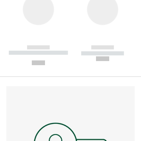
------------
------------
----------- ----------- --------
----------- -----------
---
--,-- €
--,-- €