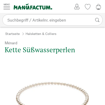
Zum Inhalt springen
Kundenkonto
Merkliste
0,0
Startseite
Halsketten & Colliers
Ménard
Kette Süßwasserperlen