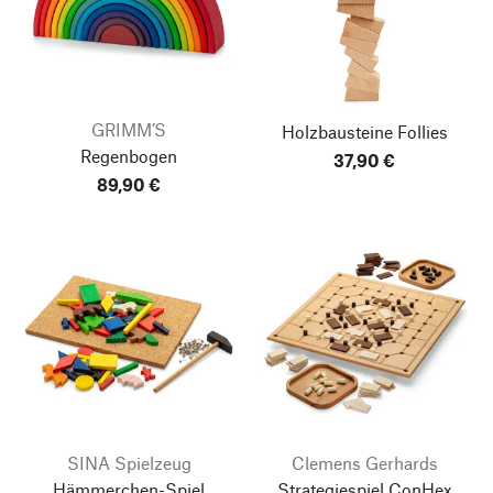
GRIMM’S
Holzbausteine Follies
Regenbogen
37,90 €
89,90 €
SINA Spielzeug
Clemens Gerhards
Hämmerchen-Spiel
Strategiespiel ConHex