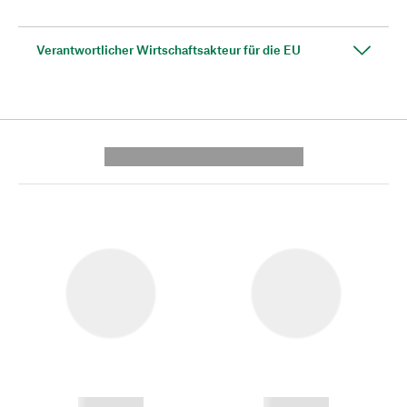
Verantwortlicher Wirtschaftsakteur für die EU
---------- --------------
------------
------------