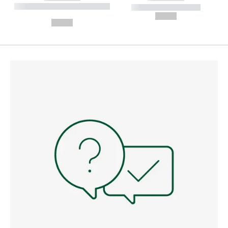
----------- ----------- --------
----------- -----------
---
--,-- €
--,-- €