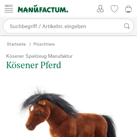
Zum Inhalt springen
Kundenkonto
Merkliste
0,0
Startseite
Plüschtiere
Kösener Spielzeug Manufaktur
Kösener Pferd