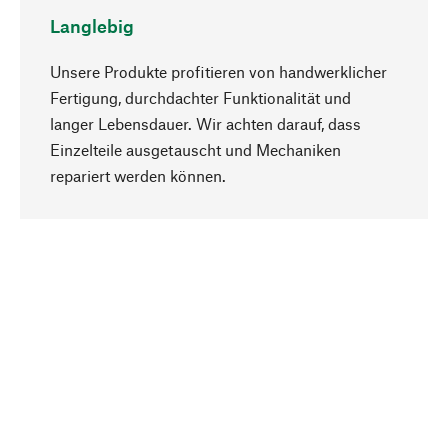
Langlebig
Unsere Produkte profitieren von handwerklicher
Fertigung, durchdachter Funktionalität und
langer Lebensdauer. Wir achten darauf, dass
Einzelteile ausgetauscht und Mechaniken
Nach oben
repariert werden können.
Bewusst
Nachhaltigkeit steht im Fokus unserer
Produktauswahl. Wir setzen auf natürliche
Inhaltsstoffe und Materialien, die gepflegt werden
können, sowie auf eine ressourcenschonende
und sozialverträgliche Produktion.