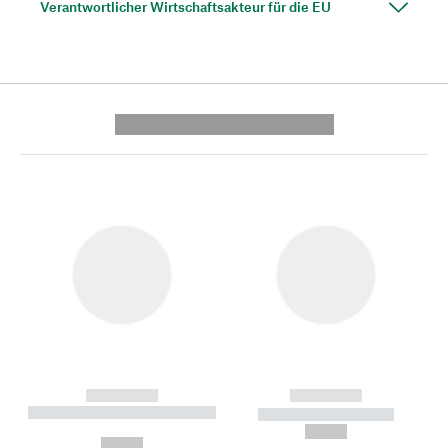
Verantwortlicher Wirtschaftsakteur für die EU
---------- --------------
------------
------------
----------- ----------- --------
----------- -----------
---
--,-- €
--,-- €