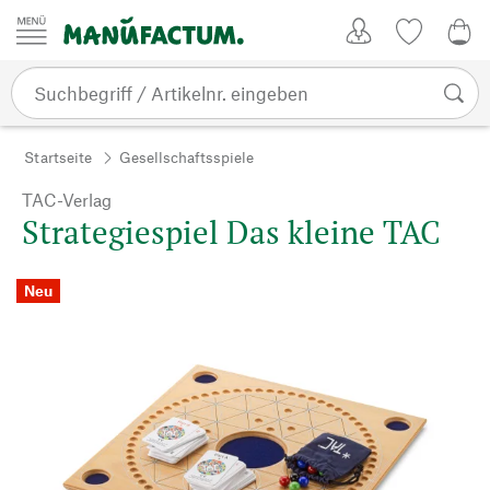
Zum Inhalt springen
Kundenkonto
Merkliste
0,0
Startseite
Gesellschaftsspiele
TAC-Verlag
Strategiespiel Das kleine TAC
Neu