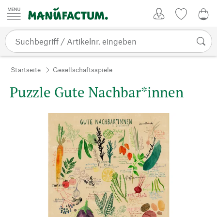
Zum Inhalt springen
Kundenkonto
Merkliste
0,0
Startseite
Gesellschaftsspiele
Puzzle Gute Nachbar*innen