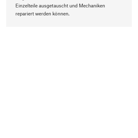
Einzelteile ausgetauscht und Mechaniken
Nach oben
repariert werden können.
Bewusst
Nachhaltigkeit steht im Fokus unserer
Produktauswahl. Wir setzen auf natürliche
Inhaltsstoffe und Materialien, die gepflegt werden
können, sowie auf eine ressourcenschonende
und sozialverträgliche Produktion.
Ausgewählt