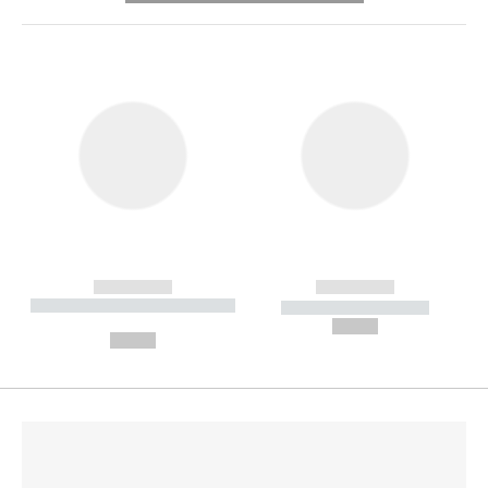
------------
------------
----------- ----------- --------
----------- -----------
---
--,-- €
--,-- €