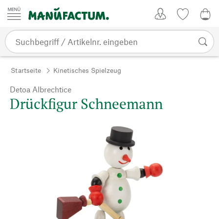
Zum Inhalt springen
Kundenkonto
Merkliste
0,0
Startseite
Kinetisches Spielzeug
Detoa Albrechtice
Drückfigur Schneemann