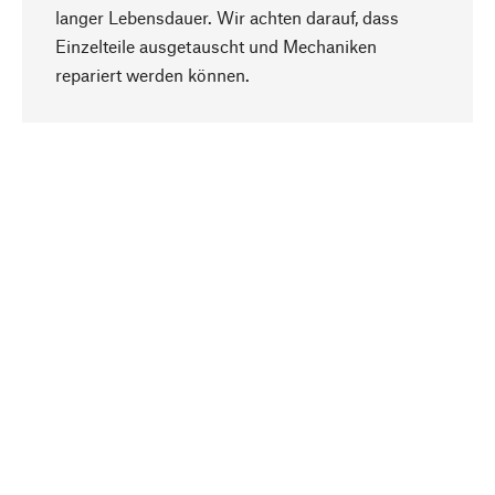
langer Lebensdauer. Wir achten darauf, dass
Einzelteile ausgetauscht und Mechaniken
Nach oben
repariert werden können.
Bewusst
Nachhaltigkeit steht im Fokus unserer
Produktauswahl. Wir setzen auf natürliche
Inhaltsstoffe und Materialien, die gepflegt werden
können, sowie auf eine ressourcenschonende
und sozialverträgliche Produktion.
Ausgewählt