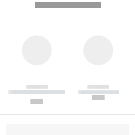
---------- --------------
------------
------------
----------- ----------- --------
----------- -----------
---
--,-- €
--,-- €