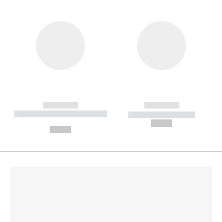
------------
------------
----------- ----------- --------
----------- -----------
---
--,-- €
--,-- €