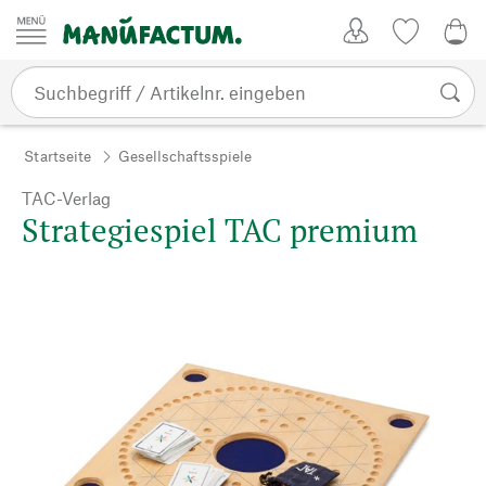
Zum Inhalt springen
Kundenkonto
Merkliste
0,0
Startseite
Gesellschaftsspiele
TAC-Verlag
Strategiespiel TAC premium