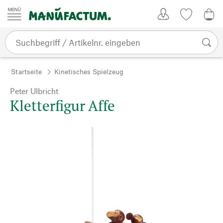
Zum Inhalt springen
Kundenkonto
Merkliste
0,0
Startseite
Kinetisches Spielzeug
Peter Ulbricht
Kletterfigur Affe