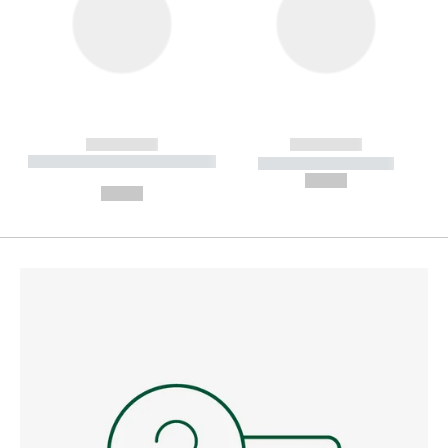
------------
------------
----------- ----------- --------
----------- -----------
---
--,-- €
--,-- €