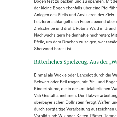
Bogen fest zu packen und zu spannen. Mit de
der kleine Bogen ebenfalls über eine Pfeilführ
Anlegen des Pfeils und Anvisieren des Ziels 
Letzterer schlängelt sich Feuer speiend über d
Zielscheibe und droht, Robins Wald in Brand 
Nachwuchs gern heldenhaft einschreiten: M
Pfeile, um dem Drachen zu zeigen, wer tatsäc
Sherwood Forest ist.
Ritterliches Spielzeug. Aus der „
Einmal als Wickie oder Lancelot durch die Wäl
Schwert oder Beil tragen, mit Pfeil und Bogen
Kinderträume, die in der „mittelalterlichen
Vah Gestalt annehmen. Der Holzverarbeitungs
oberbayerischen Dollnstein fertigt Waffen und
durch sorgfältige Verarbeitung auszeichnen 
Vorbild sind: Wikinger, Kelten, Römer, Tempe