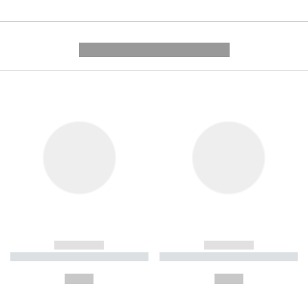
---------- --------------
------------
------------
----------- ----------- ----------
----------- ----------- ----------
-
-
--,-- €
--,-- €