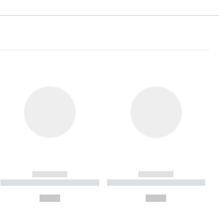
------------
------------
----------- ----------- ----------
----------- ----------- ----------
- -----------
-
--,-- €
--,-- €