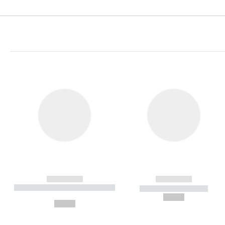
------------
------------
----------- ----------- ----------
----------- -----------
-
--,-- €
--,-- €