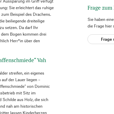
r Aussparung im Griff verfügt
Frage zum
ung: Sie erleichtert das ruhige
– zum Beispiel des Drachens.
Sie haben ein
ie beiliegende dreiteilige
die Frage hier
zu setzen. Da darf Ihr
it dem Bogen kommen drei
Frage 
hlich Herr*in über den
Waffenschmiede“ Vah
der streifen, ein eigenes
 auf der Lauer liegen –
 Waffenschmiede“ von Dominic
betrieb mit Sitz im
 Schilde aus Holz, die sich
und nah am historischen
lritter lassen Kinderherzen