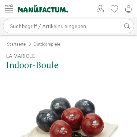
Zum Inhalt springen
Kundenkonto
Merkliste
0,0
Startseite
Outdoorspiele
LA MARIOLE
Indoor-Boule