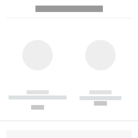
---------- --------------
------------
------------
----------- ----------- --------
----------- -----------
---
--,-- €
--,-- €