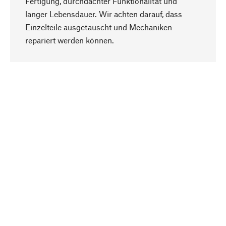
Fertigung, durchdachter Funktionalität und
langer Lebensdauer. Wir achten darauf, dass
Einzelteile ausgetauscht und Mechaniken
Nach oben
repariert werden können.
Bewusst
Nachhaltigkeit steht im Fokus unserer
Produktauswahl. Wir setzen auf natürliche
Inhaltsstoffe und Materialien, die gepflegt werden
können, sowie auf eine ressourcenschonende
und sozialverträgliche Produktion.