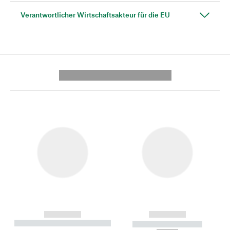
Verantwortlicher Wirtschaftsakteur für die EU
---------- --------------
------------
------------
----------- ----------- --------
----------- -----------