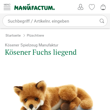
Zum Inhalt springen
Kundenkonto
Merkliste
0,0
Startseite
Plüschtiere
Kösener Spielzeug Manufaktur
Kösener Fuchs liegend