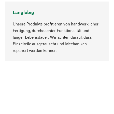
Langlebig
Unsere Produkte profitieren von handwerklicher
Fertigung, durchdachter Funktionalität und
langer Lebensdauer. Wir achten darauf, dass
Einzelteile ausgetauscht und Mechaniken
Nach oben
repariert werden können.
Bewusst
Nachhaltigkeit steht im Fokus unserer
Produktauswahl. Wir setzen auf natürliche
Inhaltsstoffe und Materialien, die gepflegt werden
können, sowie auf eine ressourcenschonende