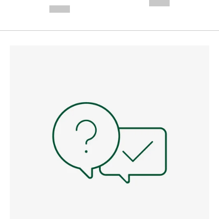
---
--,-- €
--,-- €