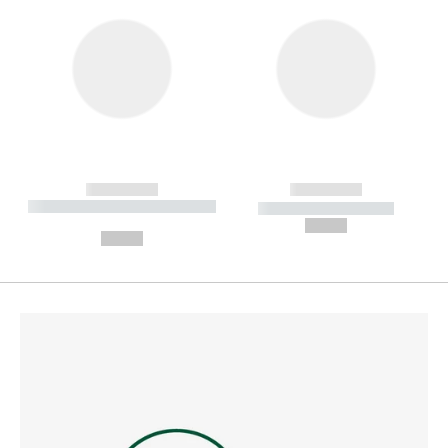
------------
------------
----------- ----------- --------
----------- -----------
---
--,-- €
--,-- €