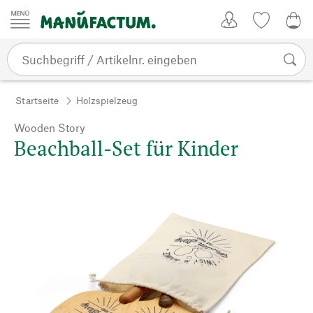
Zum Inhalt springen
Kundenkonto
Merkliste
0,0
Startseite
Holzspielzeug
Wooden Story
Beachball-Set für Kinder