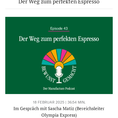
Der Weg zum perfekten Espresso
eine entsprechende Mitteilung an
info@manufactum.de oder die
Abmeldemöglichkeit am Ende eines jeden
Newsletters widerrufen werden. Die
Datenschutzinformationen
habe ich zur Kenntnis
genommen.
18 FEBRUAR 2025 | 36:54 MIN.
Im Gespräch mit Sascha Matiz (Bereichsleiter
Olympia Express)