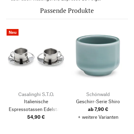
Passende Produkte
Neu
Casalinghi S.T.O.
Schönwald
Italienische
Geschirr-Serie Shiro
Espressotassen Edelstahl
ab 7,90 €
(2 Stück)
54,90 €
(Set, 4-teilig)
+ weitere Varianten