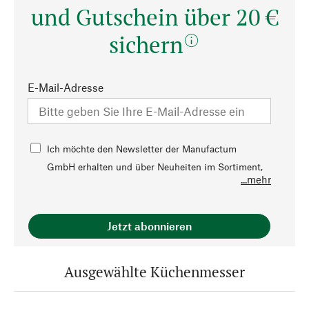
und Gutschein über 20 €
sichern
E-Mail-Adresse
Ich möchte den Newsletter der Manufactum
GmbH erhalten und über Neuheiten im Sortiment,
...mehr
Angebote, Veranstaltungen, Trends,
Ratgeberthemen sowie Aktionen und persönliche
Vorteile, die von Manufactum angeboten werden,
Jetzt abonnieren
per E-Mail informiert werden. Diese Einwilligung
kann jederzeit mit Wirkung für die Zukunft durch
Ausgewählte Küchenmesser
eine entsprechende Mitteilung an
info@manufactum.de oder die