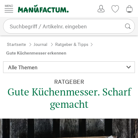
Zum Inhalt springen
Kundenkonto
Merkliste
0,0
Startseite
Journal
Ratgeber & Tipps
Gute Küchenmesser erkennen
RATGEBER
Gute Küchenmesser. Scharf
gemacht