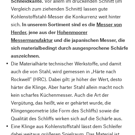
Schneidkante.
Vor allem im drückenden Schnitt (im
Vergleich zum ziehenden Schnitt) lassen gute
Kohlenstoffstahl-Messer die Konkurrenz weit hinter
sich.
In unserem Sortiment sind es die
Messer von
Herder
, jene aus der
Hohenmoorer
Messermanufaktur
und die japanischen Messer, die
sich materialbedingt durch ausgesprochene Schärfe
auszeichnen.
Die Materialhärte technischer Werkstoffe, und damit
auch die von Stahl, wird gemessen in „Härte nach
Rockwell“ (HRC). Dabei gilt: je höher der Wert, desto
härter die Klinge. Aber harter Stahl allein macht noch
kein scharfes Küchenmesser. Auch die Art der
Vergütung, das heißt, wie er gehärtet wurde, die
Klingengeometrie (die Form des Schliffs) sowie die
Qualität des Schliffs wirken sich auf die Schärfe aus.
Eine Klinge aus Kohlenstoffstahl lässt dem Schleifer
dabei weitaus größeren Spielraum. Das Material ist