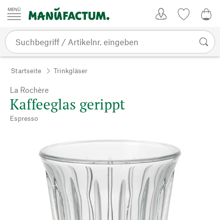
Zum Inhalt springen
Kundenkonto
Merkliste
0,0
Startseite
Trinkgläser
La Rochère
Kaffeeglas gerippt
Espresso