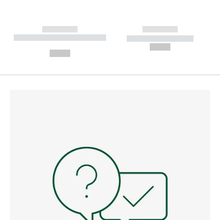
------------
------------
----------- ----------- --------
----------- -----------
---
--,-- €
--,-- €