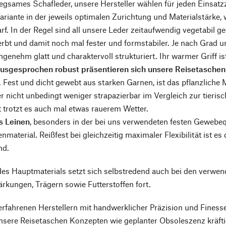
gsames Schafleder, unsere Hersteller wählen für jeden Einsatz
riante in der jeweils optimalen Zurichtung und Materialstärke,
arf. In der Regel sind all unsere Leder zeitaufwendig vegetabil ge
bt und damit noch mal fester und formstabiler. Je nach Grad un
genehm glatt und charaktervoll strukturiert. Ihr warmer Griff is
ausgesprochen robust präsentieren sich unsere Reisetasche
. Fest und dicht gewebt aus starken Garnen, ist das pflanzliche M
ber nicht unbedingt weniger strapazierbar im Vergleich zur tieri
 trotzt es auch mal etwas rauerem Wetter.
s Leinen
, besonders in der bei uns verwendeten festen Gewebequ
nmaterial. Reißfest bei gleichzeitig maximaler Flexibilität ist e
nd.
es Hauptmaterials setzt sich selbstredend auch bei den verwen
tärkungen, Trägern sowie Futterstoffen fort.
rfahrenen Herstellern mit handwerklicher Präzision und Finesse 
nsere Reisetaschen Konzepten wie geplanter Obsoleszenz kräft