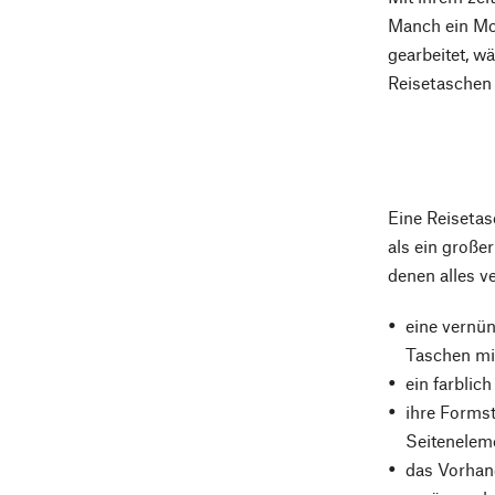
Manch ein Mod
gearbeitet, w
Reisetaschen 
Eine Reisetas
als ein große
denen alles v
eine vernün
Taschen mit
ein farblic
ihre Formst
Seiteneleme
das Vorhand