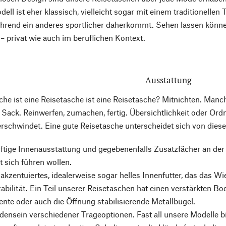
ell ist eher klassisch, vielleicht sogar mit einem traditionellen
ährend ein anderes sportlicher daherkommt. Sehen lassen können 
– privat wie auch im beruflichen Kontext.
Ausstattung
che ist eine Reisetasche ist eine Reisetasche? Mitnichten. Ma
r Sack. Reinwerfen, zumachen, fertig. Übersichtlichkeit oder Or
erschwindet. Eine gute Reisetasche unterscheidet sich von dies
ftige Innenausstattung und gegebenenfalls Zusatzfächer an der
 sich führen wollen.
h akzentuiertes, idealerweise sogar helles Innenfutter, das das Wi
abilität. Ein Teil unserer Reisetaschen hat einen verstärkten B
nte oder auch die Öffnung stabilisierende Metallbügel.
ensein verschiedener Trageoptionen. Fast all unsere Modelle bie