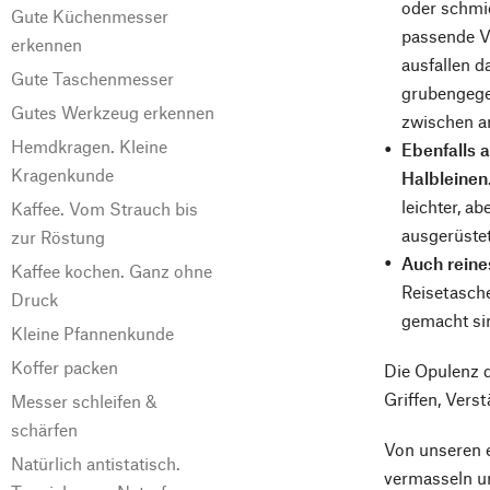
oder schmie
Gute Küchenmesser
passende Va
erkennen
ausfallen d
Gute Taschenmesser
grubengeger
Gutes Werkzeug erkennen
zwischen an
Hemdkragen. Kleine
Ebenfalls 
Kragenkunde
Halbleinen
leichter, a
Kaffee. Vom Strauch bis
ausgerüstet
zur Röstung
Auch reine
Kaffee kochen. Ganz ohne
Reisetasche
Druck
gemacht si
Kleine Pfannenkunde
Koffer packen
Die Opulenz d
Griffen, Vers
Messer schleifen &
schärfen
Von unseren e
Natürlich antistatisch.
vermasseln u