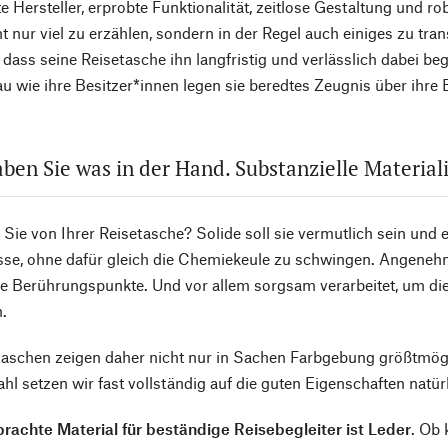
te Hersteller, erprobte Funktionalität, zeitlose Gestaltung und r
cht nur viel zu erzählen, sondern in der Regel auch einiges zu tra
 dass seine Reisetasche ihn langfristig und verlässlich dabei be
u wie ihre Besitzer*innen legen sie beredtes Zeugnis über ihre 
ben Sie was in der Hand. Substanzielle Material
Sie von Ihrer Reisetasche? Solide soll sie vermutlich sein und
se, ohne dafür gleich die Chemiekeule zu schwingen. Angenehm
ge Berührungspunkte. Und vor allem sorgsam verarbeitet, um di
.
taschen zeigen daher nicht nur in Sachen Farbgebung größtmög
hl setzen wir fast vollständig auf die guten Eigenschaften natür
rachte Material für beständige Reisebegleiter ist Leder
. Ob 