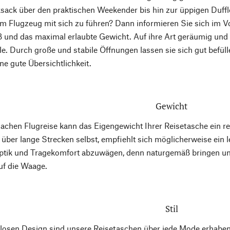
ksack über den praktischen Weekender bis hin zur üppigen Duffl
 Flugzeug mit sich zu führen? Dann informieren Sie sich im Vor
 und das maximal erlaubte Gewicht. Auf ihre Art geräumig und vo
e. Durch große und stabile Öffnungen lassen sie sich gut befüll
ne gute Übersichtlichkeit.
Gewicht
Sachen Flugreise kann das Eigengewicht Ihrer Reisetasche ein re
g über lange Strecken selbst, empfiehlt sich möglicherweise ein l
 Optik und Tragekomfort abzuwägen, denn naturgemäß bringen u
uf die Waage.
Stil
tlosen Design sind unsere Reisetaschen über jede Mode erhabe