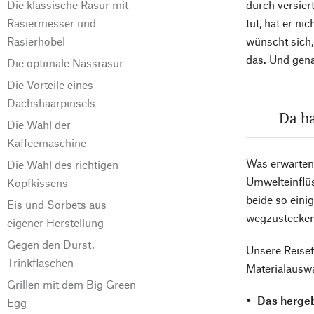
Die klassische Rasur mit
durch versier
Rasiermesser und
tut, hat er ni
Rasierhobel
wünscht sich,
das. Und gena
Die optimale Nassrasur
Die Vorteile eines
Dachshaarpinsels
Da ha
Die Wahl der
Kaffeemaschine
Was erwarten 
Die Wahl des richtigen
Umwelteinflüs
Kopfkissens
beide so eini
Eis und Sorbets aus
wegzustecken
eigener Herstellung
Gegen den Durst.
Unsere Reise
Trinkflaschen
Materialauswa
Grillen mit dem Big Green
Das hergeb
Egg