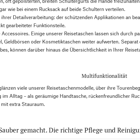
, oft gepolsterten, breiten Schultergurts die Hände freizuhalten
ar wie bei einem Rucksack auf beide Schultern verteilen.
t ihrer Detailverarbeitung: der schützenden Applikationen an bea
kt gearbeiteter Funktionsteile.
Accessoires. Einige unserer Reisetaschen lassen sich durch pa
l, Geldbörsen oder Kosmetiktaschen weiter aufwerten. Separat e
es, können darüber hinaus die Übersichtlichkeit in Ihrer Reiset
Multifunktionalität
 glänzen viele unserer Reisetaschenmodelle, über ihre Tourenbegl
 im Alltag – als geräumige Handtasche, rückenfreundlicher Ruc
 mit extra Stauraum.
Sauber gemacht. Die richtige Pflege und Reinig