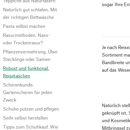
Teppiche aus Naturfasern
sogar Ihre En
Natürlich gut schlafen. Mit
der richtigen Bettwäsche
Pasta selbst machen
Rasurmethoden. Nass-
oder Trockenrasur?
Je nach Reise
Pflanzenvermehrung. Über
Sortiment mag
Stecklinge oder Samen
Bandbreite un
Robust und funktional.
auf das Wesen
Reisetaschen
Scherenkunde.
Gartenscheren für jeden
Zweck
Natürlich stel
Schuhe putzen und pflegen
geknüpft ist.
Seife selbst herstellen
und Kosmetika
Tipps zum Schuhkauf. Wie
Mitbringsel z