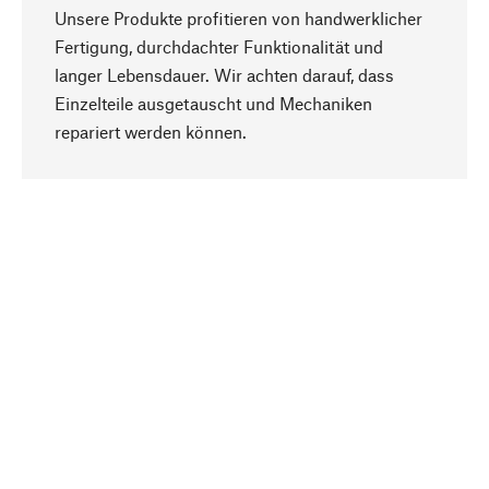
Unsere Produkte profitieren von handwerklicher
Fertigung, durchdachter Funktionalität und
langer Lebensdauer. Wir achten darauf, dass
Einzelteile ausgetauscht und Mechaniken
Nach oben
repariert werden können.
Bewusst
Nachhaltigkeit steht im Fokus unserer
Produktauswahl. Wir setzen auf natürliche
Inhaltsstoffe und Materialien, die gepflegt werden
können, sowie auf eine ressourcenschonende
und sozialverträgliche Produktion.