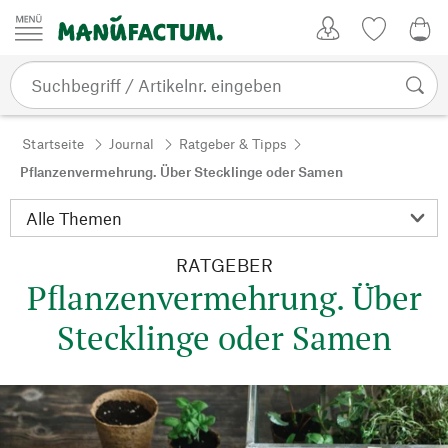
Zum Inhalt springen
Kundenkonto
Merkliste
0,0
Startseite
Journal
Ratgeber & Tipps
Pflanzenvermehrung. Über Stecklinge oder Samen
RATGEBER
Pflanzenvermehrung. Über
Stecklinge oder Samen