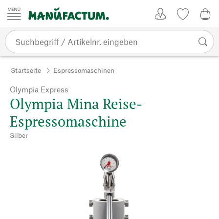
Zum Inhalt springen
Kundenkonto
Merkliste
0,0
Startseite
Espressomaschinen
Olympia Express
Olympia Mina Reise-
Espressomaschine
Silber