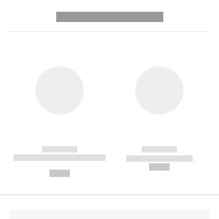
---------- --------------
------------
------------
----------- ----------- --------
----------- -----------
---
--,-- €
--,-- €