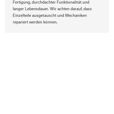
Fertigung, durchdachter Funktionalität und
langer Lebensdauer. Wir achten darauf, dass
Einzelteile ausgetauscht und Mechaniken
Nach oben
repariert werden können.
Bewusst
Nachhaltigkeit steht im Fokus unserer
Produktauswahl. Wir setzen auf natürliche
Inhaltsstoffe und Materialien, die gepflegt werden
können, sowie auf eine ressourcenschonende
und sozialverträgliche Produktion.