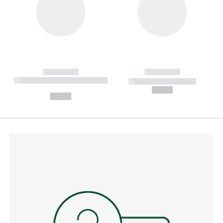
------------
------------
----------- ----------- --------
----------- -----------
---
--,-- €
--,-- €