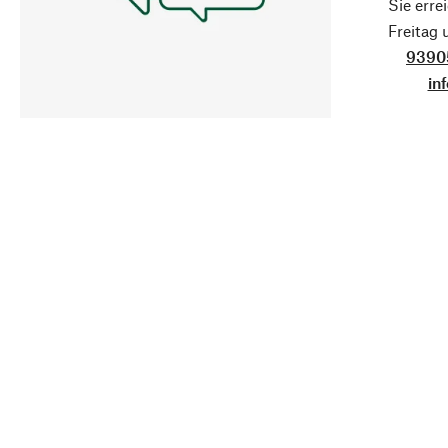
Sie erre
Freitag
9390
in