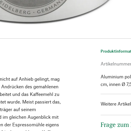
Produktinforma
Artikelnumme
Aluminium poli
icht auf Anhieb gelingt, mag
cm, innen Ø 7,
nd Andrücken des gemahlenen
rbeitet und das Kaffeemehl zu
htet wurde. Meist passiert das,
Weitere Artike
bträger auf seinem
d im gleichen Augenblick mit
Frage zum
en der Espressomühle eigens