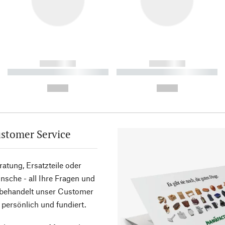
------------
------------
----------- ----------- ----------
----------- ----------- ----------
-
-
--,-- €
--,-- €
stomer Service
atung, Ersatzteile oder
sche - all Ihre Fragen und
 behandelt unser Customer
 persönlich und fundiert.