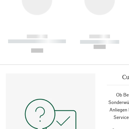
------------
------------
----------- ----------- ----------
----------- -----------
-
--,-- €
--,-- €
Cu
Ob Ber
Sonderwün
Anliegen
Service