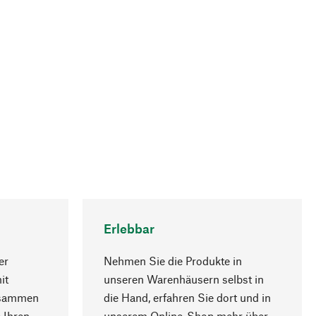
Erlebbar
er
Nehmen Sie die Produkte in
it
unseren Warenhäusern selbst in
usammen
die Hand, erfahren Sie dort und in
Nach oben
 Ihren
unserem Online-Shop mehr über