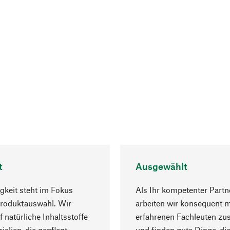
t
Ausgewählt
gkeit steht im Fokus
Als Ihr kompetenter Partn
Produktauswahl. Wir
arbeiten wir konsequent m
f natürliche Inhaltsstoffe
erfahrenen Fachleuten z
ialien, die gepflegt
und finden gute Dinge, die