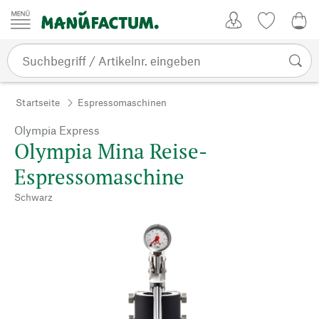
Zum Inhalt springen
Kundenkonto
Merkliste
0,0
Startseite
Espressomaschinen
Olympia Express
Olympia Mina Reise-
Espressomaschine
Schwarz