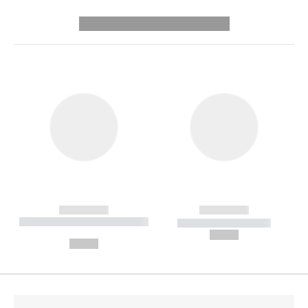
---------- --------------
------------
------------
----------- ----------- --------
----------- -----------
---
--,-- €
--,-- €