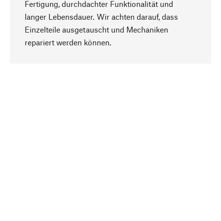
Fertigung, durchdachter Funktionalität und
langer Lebensdauer. Wir achten darauf, dass
Einzelteile ausgetauscht und Mechaniken
Nach oben
repariert werden können.
Bewusst
Nachhaltigkeit steht im Fokus unserer
Produktauswahl. Wir setzen auf natürliche
Inhaltsstoffe und Materialien, die gepflegt werden
können, sowie auf eine ressourcenschonende
und sozialverträgliche Produktion.