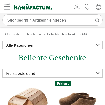
Zum Inhalt springen
Kundenkonto
Merkliste
0,0
Startseite
Geschenke
Beliebte Geschenke
(359)
Beliebte Geschenke
Exklusiv