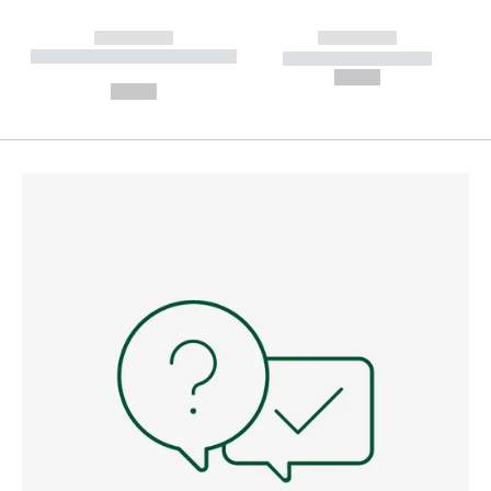
------------
------------
----------- ----------- --------
----------- -----------
---
--,-- €
--,-- €