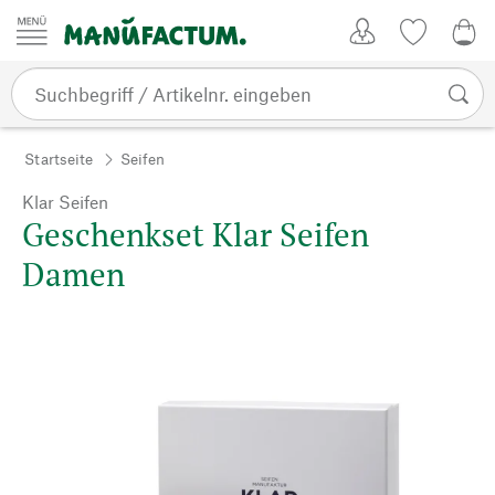
Zum Inhalt springen
Kundenkonto
Merkliste
0,0
Startseite
Seifen
Klar Seifen
Geschenkset Klar Seifen
Damen