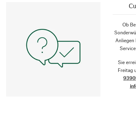
Cu
Ob Ber
Sonderwün
Anliegen
Service
Sie erre
Freitag
9390
in