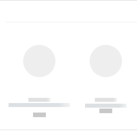
------------
------------
----------- ----------- ----------
----------- -----------
-
--,-- €
--,-- €