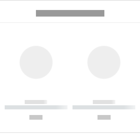
---------- --------------
------------
------------
----------- ----------- ----------
----------- ----------- ----------
-
-
--,-- €
--,-- €