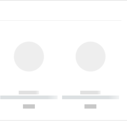
------------
------------
----------- ----------- ----------
----------- ----------- ----------
- -----------
-
--,-- €
--,-- €