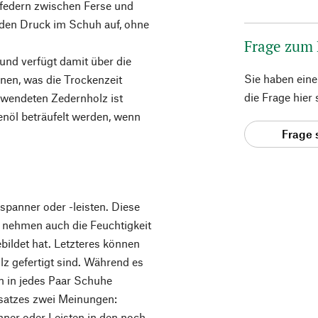
opfedern zwischen Ferse und
den Druck im Schuh auf, ohne
Frage zum
und verfügt damit über die
Sie haben ein
nen, was die Trockenzeit
die Frage hier
rwendeten Zedernholz ist
enöl beträufelt werden, wenn
Frage 
panner oder -leisten. Diese
n nehmen auch die Feuchtigkeit
bildet hat. Letzteres können
lz gefertigt sind. Während es
en in jedes Paar Schuhe
nsatzes zwei Meinungen:
ner oder Leisten in den noch