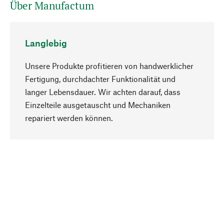
Über Manufactum
Langlebig
Unsere Produkte profitieren von handwerklicher
Fertigung, durchdachter Funktionalität und
langer Lebensdauer. Wir achten darauf, dass
Einzelteile ausgetauscht und Mechaniken
Nach oben
repariert werden können.
Bewusst
Nachhaltigkeit steht im Fokus unserer
Produktauswahl. Wir setzen auf natürliche
Inhaltsstoffe und Materialien, die gepflegt werden