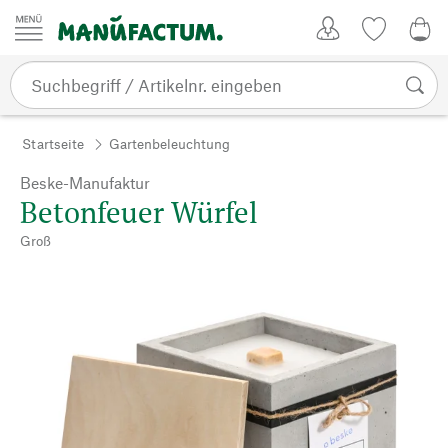
Zum Inhalt springen
Kundenkonto
Merkliste
0,0
Startseite
Gartenbeleuchtung
Beske-Manufaktur
Betonfeuer Würfel
Groß