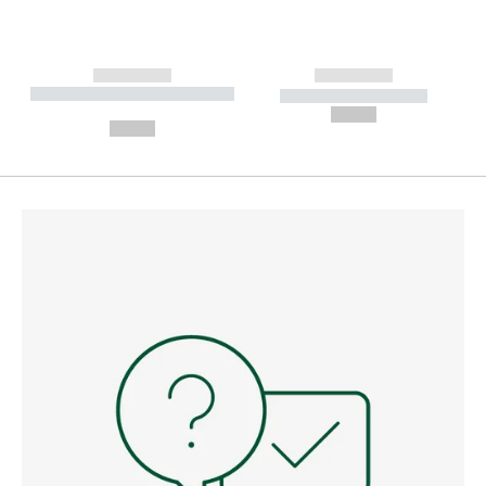
------------
------------
----------- ----------- --------
----------- -----------
---
--,-- €
--,-- €