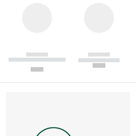
------------
------------
----------- ----------- --------
----------- -----------
---
--,-- €
--,-- €