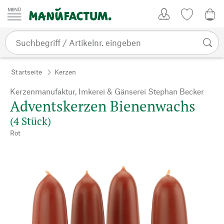
Zum Inhalt springen
Kundenkonto
Merkliste
0,0
Startseite
Kerzen
Kerzenmanufaktur, Imkerei & Gänserei Stephan Becker
Adventskerzen Bienenwachs
(4 Stück)
Rot