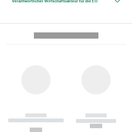
Verantwortlicher Wirtschaftsakteur für die EU
---------- --------------
------------
------------
----------- ----------- --------
----------- -----------
---
--,-- €
--,-- €