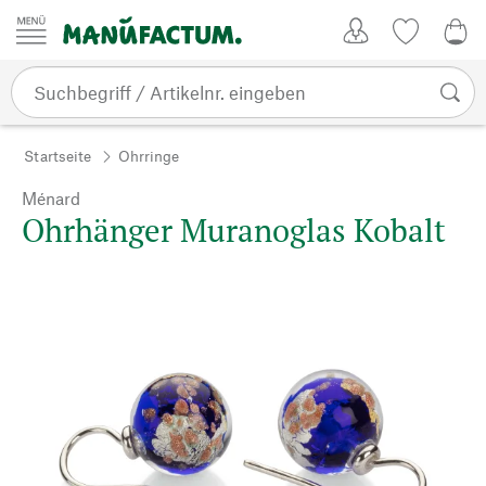
Zum Inhalt springen
Kundenkonto
Merkliste
0,0
Startseite
Ohrringe
Ménard
Ohrhänger Muranoglas Kobalt