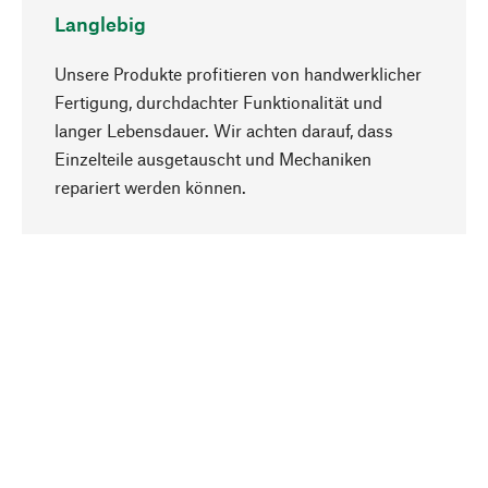
Langlebig
Unsere Produkte profitieren von handwerklicher
Fertigung, durchdachter Funktionalität und
langer Lebensdauer. Wir achten darauf, dass
Einzelteile ausgetauscht und Mechaniken
Nach oben
repariert werden können.
Bewusst
Nachhaltigkeit steht im Fokus unserer
Produktauswahl. Wir setzen auf natürliche
Inhaltsstoffe und Materialien, die gepflegt werden
können, sowie auf eine ressourcenschonende
und sozialverträgliche Produktion.