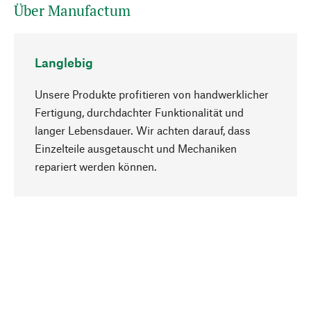
Über Manufactum
Langlebig
Unsere Produkte profitieren von handwerklicher
Fertigung, durchdachter Funktionalität und
langer Lebensdauer. Wir achten darauf, dass
Einzelteile ausgetauscht und Mechaniken
Nach oben
repariert werden können.
Bewusst
Nachhaltigkeit steht im Fokus unserer
Produktauswahl. Wir setzen auf natürliche
Inhaltsstoffe und Materialien, die gepflegt werden