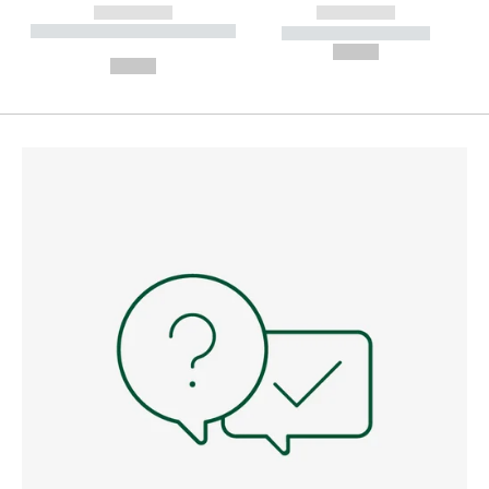
------------
------------
----------- ----------- --------
----------- -----------
---
--,-- €
--,-- €