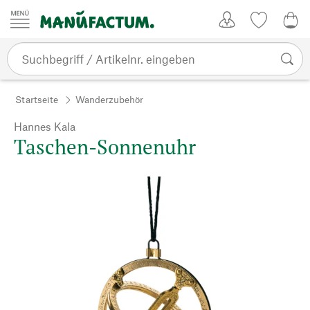
Zum Inhalt springen
Kundenkonto
Merkliste
0,0
Startseite
Wanderzubehör
Hannes Kala
Taschen-Sonnenuhr