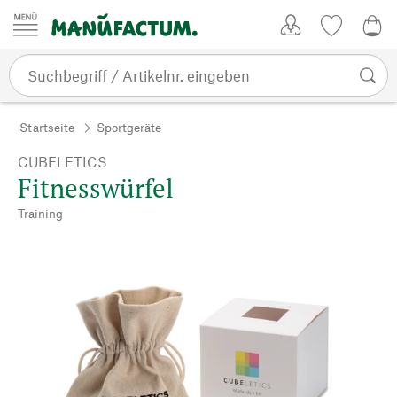
Zum Inhalt springen
Kundenkonto
Merkliste
0,0
Startseite
Sportgeräte
CUBELETICS
Fitnesswürfel
Training