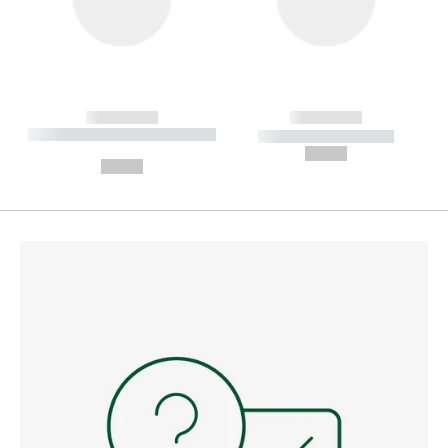
------------
------------
----------- ----------- --------
----------- -----------
---
--,-- €
--,-- €