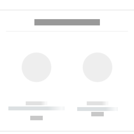
---------- --------------
------------
------------
----------- ----------- --------
----------- -----------
---
--,-- €
--,-- €