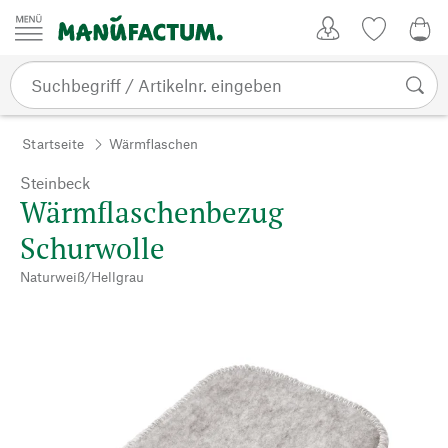
Zum Inhalt springen
Kundenkonto
Merkliste
0,0
Startseite
Wärmflaschen
Steinbeck
Wärmflaschenbezug
Schurwolle
Naturweiß/Hellgrau