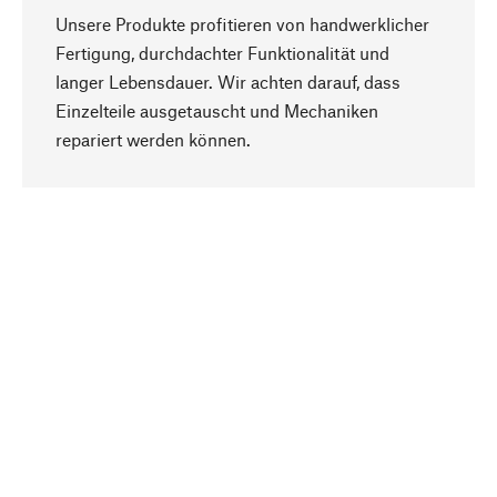
Unsere Produkte profitieren von handwerklicher
Fertigung, durchdachter Funktionalität und
langer Lebensdauer. Wir achten darauf, dass
Einzelteile ausgetauscht und Mechaniken
Nach oben
repariert werden können.
Bewusst
Nachhaltigkeit steht im Fokus unserer
Produktauswahl. Wir setzen auf natürliche
Inhaltsstoffe und Materialien, die gepflegt werden
können, sowie auf eine ressourcenschonende
und sozialverträgliche Produktion.