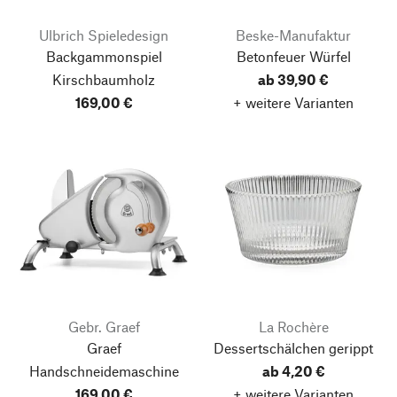
Ulbrich Spieledesign
Beske-Manufaktur
Backgammonspiel
Betonfeuer Würfel
Kirschbaumholz
ab 39,90 €
169,00 €
+ weitere Varianten
Gebr. Graef
La Rochère
Graef
Dessertschälchen gerippt
Handschneidemaschine
ab 4,20 €
169,00 €
+ weitere Varianten