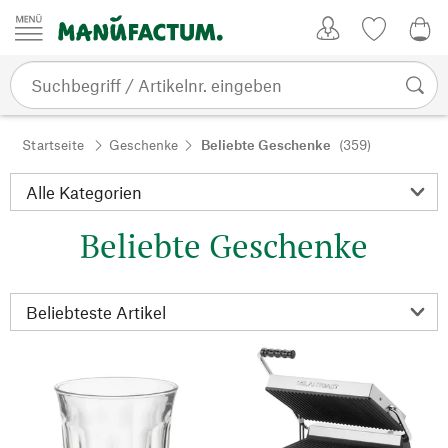
Zum Inhalt springen
Kundenkonto
Merkliste
0,0
Startseite
Geschenke
Beliebte Geschenke
(359)
Beliebte Geschenke