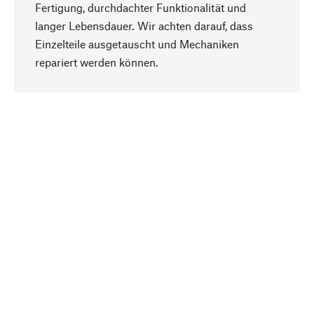
Fertigung, durchdachter Funktionalität und
langer Lebensdauer. Wir achten darauf, dass
Einzelteile ausgetauscht und Mechaniken
Nach oben
repariert werden können.
Bewusst
Nachhaltigkeit steht im Fokus unserer
Produktauswahl. Wir setzen auf natürliche
Inhaltsstoffe und Materialien, die gepflegt werden
können, sowie auf eine ressourcenschonende
und sozialverträgliche Produktion.