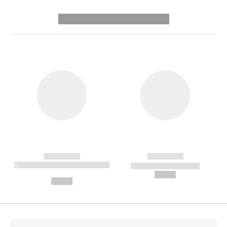
---------- --------------
------------
------------
----------- ----------- --------
----------- -----------
---
--,-- €
--,-- €