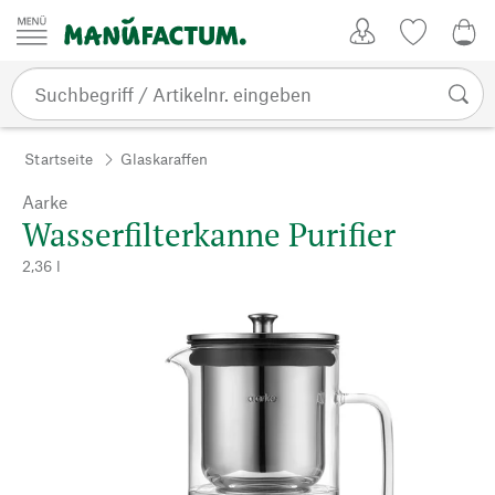
Zum Inhalt springen
Kundenkonto
Merkliste
0,0
Startseite
Glaskaraffen
Aarke
Wasserfilterkanne Purifier
2,36 l