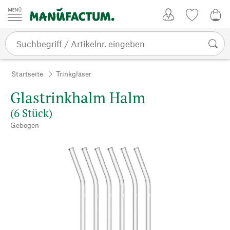
Zum Inhalt springen
Kundenkonto
Merkliste
0,0
Startseite
Trinkgläser
Glastrinkhalm Halm
(6 Stück)
Gebogen