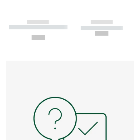
------------
------------
----------- ----------- --------
----------- -----------
---
--,-- €
--,-- €