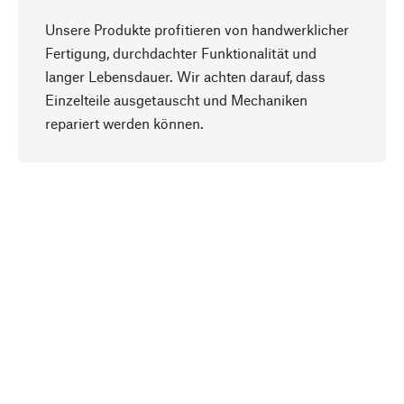
Unsere Produkte profitieren von handwerklicher
Fertigung, durchdachter Funktionalität und
langer Lebensdauer. Wir achten darauf, dass
Einzelteile ausgetauscht und Mechaniken
Nach oben
repariert werden können.
Bewusst
Nachhaltigkeit steht im Fokus unserer
Produktauswahl. Wir setzen auf natürliche
Inhaltsstoffe und Materialien, die gepflegt werden
können, sowie auf eine ressourcenschonende
und sozialverträgliche Produktion.