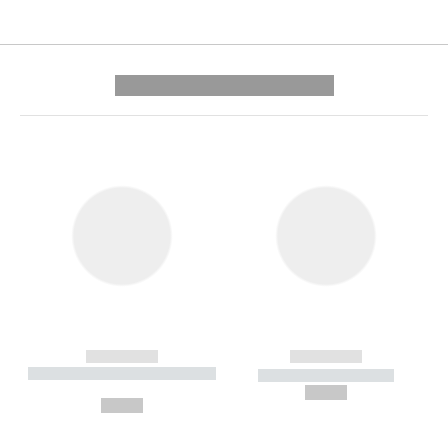
---------- --------------
------------
------------
----------- ----------- --------
----------- -----------
---
--,-- €
--,-- €