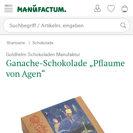
Zum Inhalt springen
Kundenkonto
Merkliste
0,0
Startseite
Schokolade
Goldhelm Schokoladen Manufaktur
Ganache-Schokolade „Pflaume
von Agen“