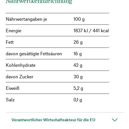
Nährwertkennzeichnung
Nährwertangaben je
100 g
Energie
1837 kJ / 441 kcal
Fett
26 g
davon gesättigte Fettsäuren
16 g
Kohlenhydrate
42 g
davon Zucker
30 g
Eiweiß
5,2 g
Salz
0,1 g
Verantwortlicher Wirtschaftsakteur für die EU