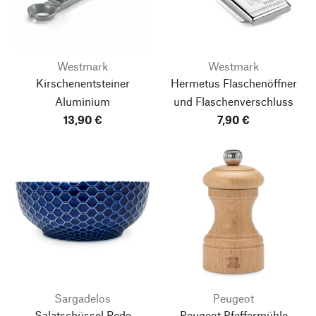
Westmark
Westmark
Kirschenentsteiner
Hermetus Flaschenöffner
Aluminium
und Flaschenverschluss
13,90 €
7,90 €
Sargadelos
Peugeot
Salatschüssel Rede
Peugeot Pfeffermühle