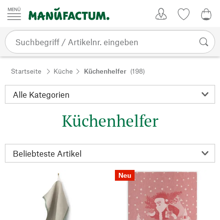
Zum Inhalt springen
Kundenkonto
Merkliste
0,0
Startseite
Küche
Küchenhelfer
(198)
Küchenhelfer
Neu