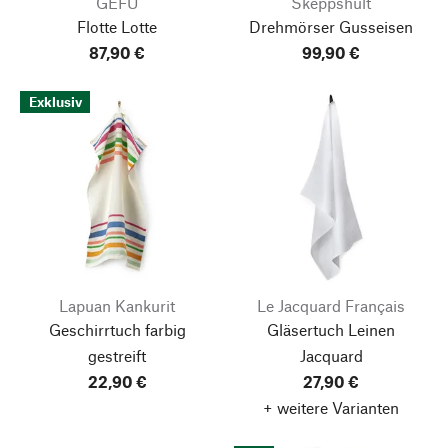
GEFU
Skeppshult
Flotte Lotte
Drehmörser Gusseisen
87,90 €
99,90 €
Exklusiv
Lapuan Kankurit
Le Jacquard Français
Geschirrtuch farbig
Gläsertuch Leinen
gestreift
Jacquard
22,90 €
27,90 €
+ weitere Varianten