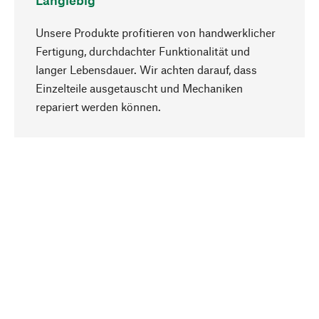
Langlebig
Unsere Produkte profitieren von handwerklicher
Fertigung, durchdachter Funktionalität und
langer Lebensdauer. Wir achten darauf, dass
Einzelteile ausgetauscht und Mechaniken
Nach oben
repariert werden können.
Bewusst
Nachhaltigkeit steht im Fokus unserer
Produktauswahl. Wir setzen auf natürliche
Inhaltsstoffe und Materialien, die gepflegt werden
können, sowie auf eine ressourcenschonende
und sozialverträgliche Produktion.