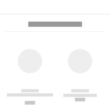
---------- --------------
------------
------------
----------- ----------- --------
----------- -----------
---
--,-- €
--,-- €