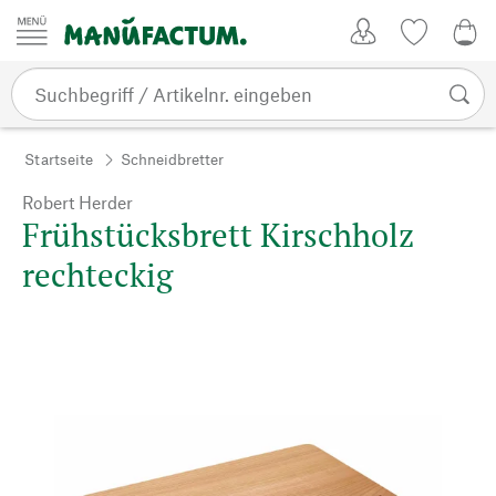
Zum Inhalt springen
Kundenkonto
Merkliste
0,0
Startseite
Schneidbretter
Robert Herder
Frühstücksbrett Kirschholz
rechteckig