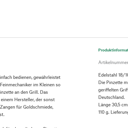
Produktinforma
Artikelnumme
Edelstahl 18/1
einfach bedienen, gewährleistet
Die Pinzette mi
s Feinmechaniker im Kleinen so
geriffelten Gri
nzette an den Grill. Das
Deutschland.
 einem Hersteller, der sonst
Länge 30,5 cm,
d Zangen für Goldschmiede,
110 g. Lieferu
st.