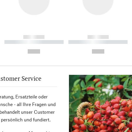
------------
------------
----------- ----------- ----------
----------- ----------- ----------
-
-
--,-- €
--,-- €
stomer Service
atung, Ersatzteile oder
sche - all Ihre Fragen und
 behandelt unser Customer
 persönlich und fundiert.