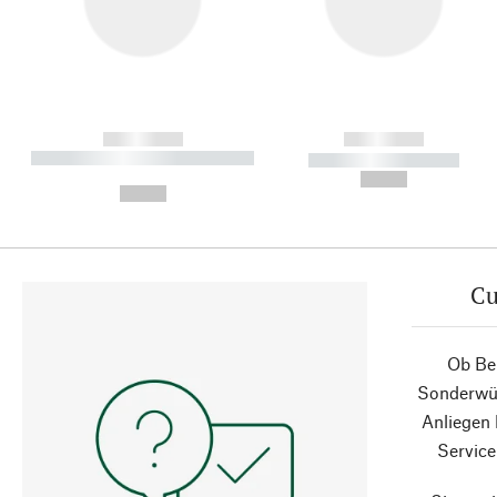
------------
------------
----------- ----------- ----------
----------- -----------
-
--,-- €
--,-- €
Cu
Ob Ber
Sonderwün
Anliegen
Service