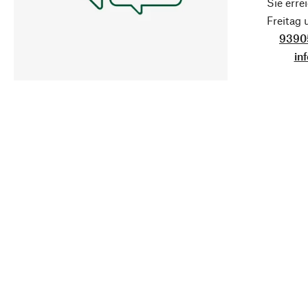
Sie erre
Freitag
9390
in