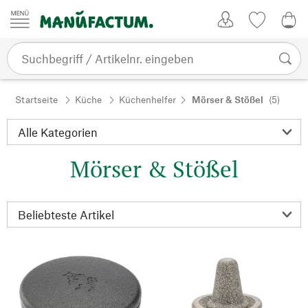
Zum Inhalt springen
Kundenkonto
Merkliste
0,0
Startseite
Küche
Küchenhelfer
Mörser & Stößel
(5)
Mörser & Stößel