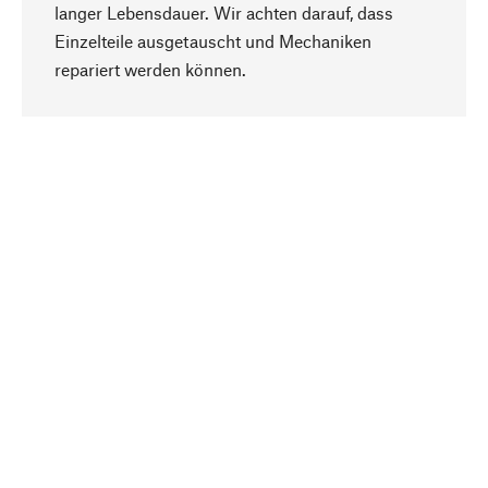
langer Lebensdauer. Wir achten darauf, dass
Einzelteile ausgetauscht und Mechaniken
Nach oben
repariert werden können.
Bewusst
Nachhaltigkeit steht im Fokus unserer
Produktauswahl. Wir setzen auf natürliche
Inhaltsstoffe und Materialien, die gepflegt werden
können, sowie auf eine ressourcenschonende
und sozialverträgliche Produktion.
Ausgewählt