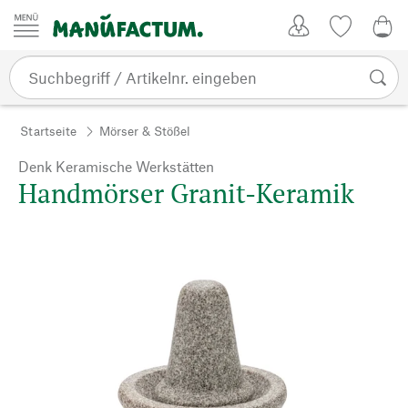
Zum Inhalt springen
Kundenkonto
Merkliste
0,0
Startseite
Mörser & Stößel
Denk Keramische Werkstätten
Handmörser Granit-Keramik