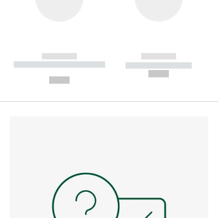
------------
------------
----------- ----------- --------
----------- -----------
---
--,-- €
--,-- €