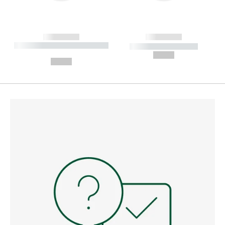
------------
------------
----------- ----------- --------
----------- -----------
---
--,-- €
--,-- €