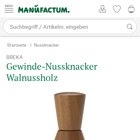
Zum Inhalt springen
Kundenkonto
Merkliste
0,0
Startseite
Nussknacker
BREKA
Gewinde-Nussknacker
Walnussholz