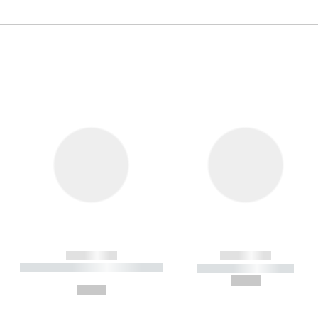
------------
------------
----------- ----------- ----------
----------- -----------
-
--,-- €
--,-- €