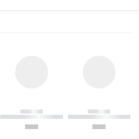
------------
------------
----------- ----------- ----------
----------- ----------- ----------
- -----------
-
--,-- €
--,-- €