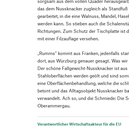
sorgsam aus dem vollen Quader herausgearbe
das dem Nussknacker zugleich als Standfuß d
gearbeitet, in die eine Walnuss, Mandel, Hase
werden kann. So stieben auch die Schalenstü
Richtungen. Zum Schutz der Tischplatte ist 
mit einer Filzauflage versehen.
„Rumms“ kommt aus Franken, jedenfalls sta
dort, aus Würzburg genauer gesagt. Was wir
Der schöne Fallgewicht-Nussknacker ist aus
Stahloberflächen werden geölt und sind somi
eine Oberflächenbehandlung, welche die schl
betont und das Alltagsobjekt Nussknacker ba
verwandelt. Ach so, und die Schmiede: Die S
Oberammergau.
Verantwortlicher Wirtschaftsakteur für die EU