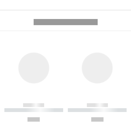
---------- --------------
------------
------------
----------- ----------- ----------
----------- ----------- ----------
-
-
--,-- €
--,-- €