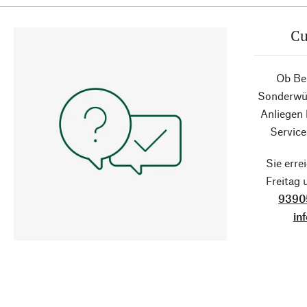
Cu
Ob Ber
Sonderwün
Anliegen
Service
Sie erre
Freitag
9390
in