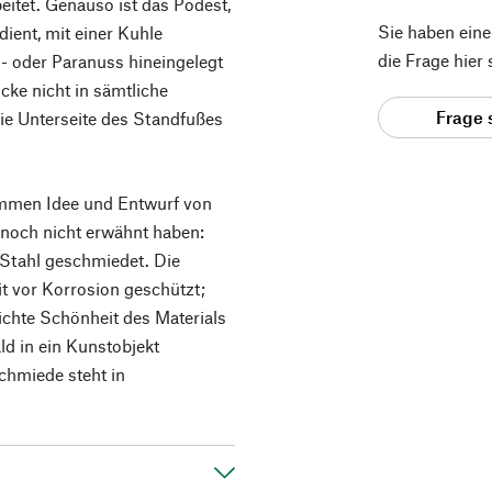
itet. Genauso ist das Podest,
Sie haben ein
ient, mit einer Kuhle
die Frage hier
l- oder Paranuss hineingelegt
cke nicht in sämtliche
Frage 
die Unterseite des Standfußes
mmen Idee und Entwurf von
 noch nicht erwähnt haben:
 Stahl geschmiedet. Die
t vor Korrosion geschützt;
ichte Schönheit des Materials
ld in ein Kunstobjekt
chmiede steht in